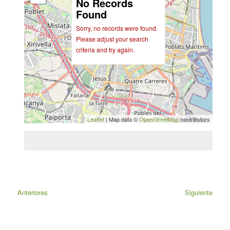
No Records
Found
Sorry, no records were found.
Please adjust your search
criteria and try again.
Leaflet
| Map data ©
OpenStreetMap
contributors
Anteriores
Siguiente