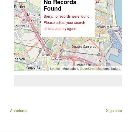
No Records
Found
Sorry, no records were found.
Please adjust your search
criteria and try again.
Leaflet
| Map data ©
OpenStreetMap
contributors
Anteriores
Siguiente