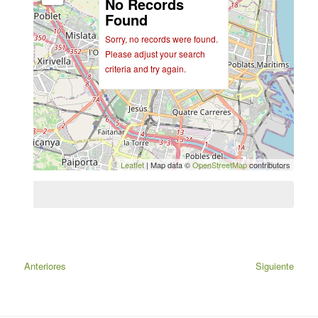
No Records
Found
Sorry, no records were found.
Please adjust your search
criteria and try again.
Leaflet
| Map data ©
OpenStreetMap
contributors
Anteriores
Siguiente