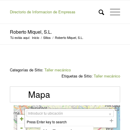
Directorio de Informacion de Empresas
Roberto Miquel, S.L.
Tú estás aquí:
Inicio
/
Sitios
/
Roberto Miquel, S.L.
Categorías de Sitio:
Taller mecánico
Etiquetas de Sitio:
Taller mecánico
Mapa
+
Press Enter key to search
-